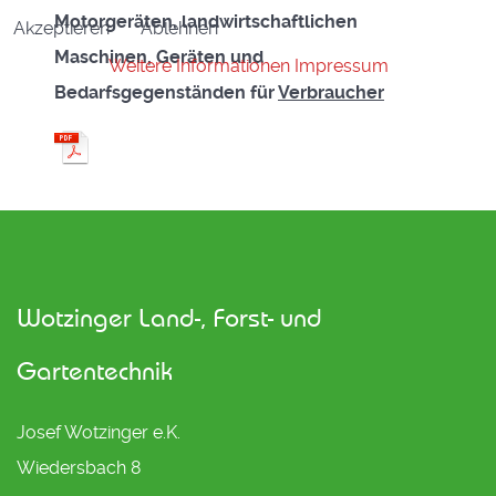
Motorgeräten, landwirtschaftlichen
Akzeptieren
Ablehnen
Maschinen, Geräten und
Weitere Informationen
Impressum
Bedarfsgegenständen für
Verbraucher
Wotzinger Land-, Forst- und
Gartentechnik
Josef Wotzinger e.K.
Wiedersbach 8