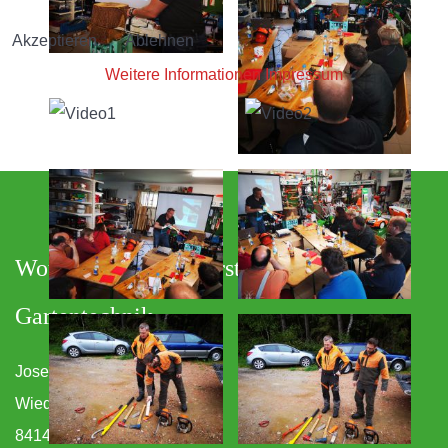
Akzeptieren
Ablehnen
Weitere Informationen
Impressum
Wotzinger Land-, Forst- und
Gartentechnik
Josef Wotzinger e.K.
Wiedersbach 8
84140 Gangkofen